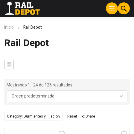
Inicio
Rail Depot
Rail Depot
Mostrando 1–24 de 126 resultados
Category: Durmientes y Fijación
Reset
Share