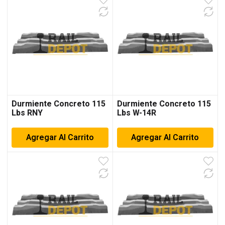
Durmiente Concreto 115
Durmiente Concreto 115
Lbs RNY
Lbs W-14R
Agregar Al Carrito
Agregar Al Carrito