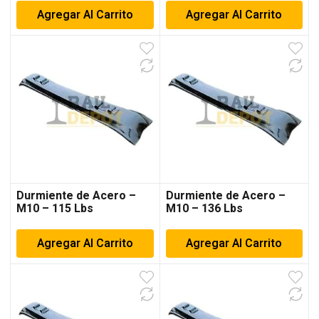
Agregar Al Carrito
Agregar Al Carrito
Durmiente de Acero –
Durmiente de Acero –
M10 – 115 Lbs
M10 – 136 Lbs
Agregar Al Carrito
Agregar Al Carrito