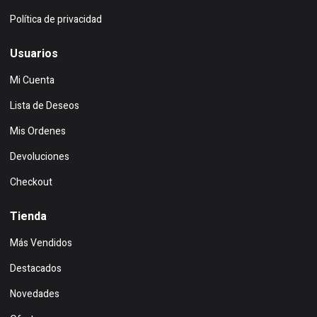
Política de privacidad
Usuarios
Mi Cuenta
Lista de Deseos
Mis Ordenes
Devoluciones
Checkout
Tienda
Más Vendidos
Destacados
Novedades