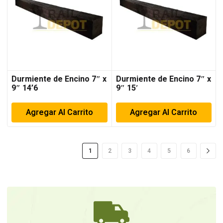
Durmiente de Encino 7″ x
Durmiente de Encino 7″ x
9″ 14’6
9″ 15′
Agregar Al Carrito
Agregar Al Carrito
1
2
3
4
5
6