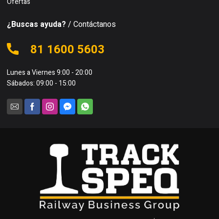
Ofertas
¿Buscas ayuda?
/ Contáctanos
81 1600 5603
Lunes a Viernes 9:00 - 20:00
Sábados: 09:00 - 15:00