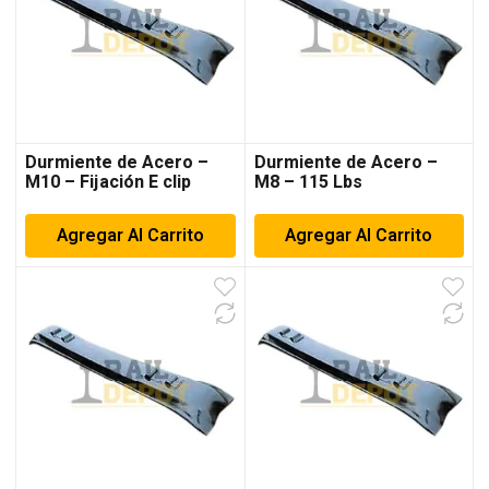
Durmiente de Acero –
Durmiente de Acero –
M10 – Fijación E clip
M8 – 115 Lbs
Agregar Al Carrito
Agregar Al Carrito