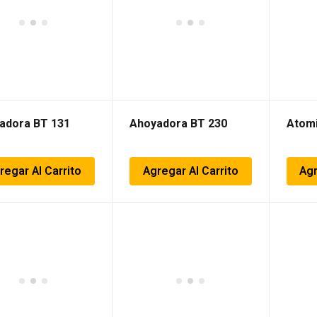
adora BT 131
Ahoyadora BT 230
Atomi
regar Al Carrito
Agregar Al Carrito
Agr