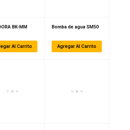
DORA BK-MM
Bomba de agua SM50
egar Al Carrito
Agregar Al Carrito