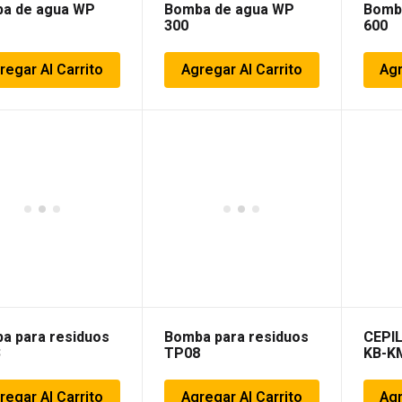
a de agua WP
Bomba de agua WP
Bomb
300
600
regar Al Carrito
Agregar Al Carrito
Agr
a para residuos
Bomba para residuos
CEPI
3
TP08
KB-K
regar Al Carrito
Agregar Al Carrito
Agr