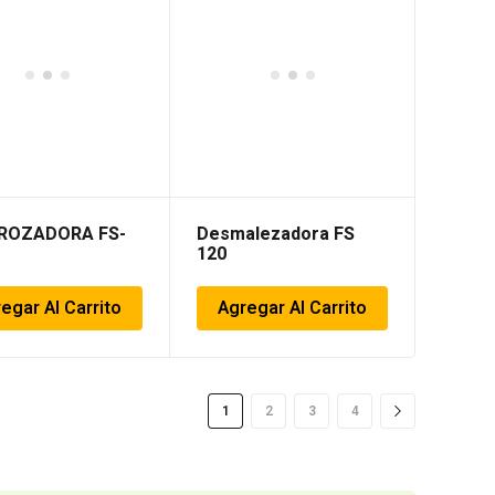
ROZADORA FS-
Desmalezadora FS
120
egar Al Carrito
Agregar Al Carrito
1
2
3
4