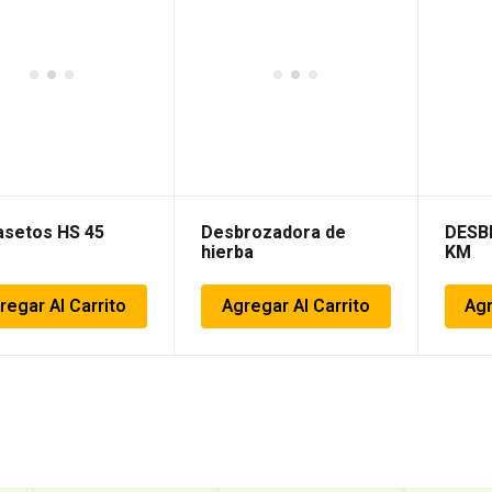
asetos HS 45
Desbrozadora de
DESB
hierba
KM
regar Al Carrito
Agregar Al Carrito
Agr