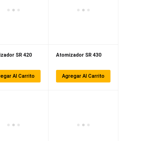
zador SR 420
Atomizador SR 430
egar Al Carrito
Agregar Al Carrito