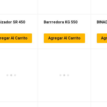
izador SR 450
Barrredora KG 550
BINA
regar Al Carrito
Agregar Al Carrito
Agr