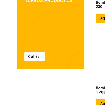
NUEVOS PRODUCTOS
Bomb
230
Ag
Cotizar
Bomb
TP0
Ag