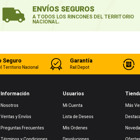
ENVÍOS SEGUROS
A TODOS LOS RINCONES DEL TERRITORIO
NACIONAL.
o Seguro
Garantía
l Territorio Nacional
Rail Depot
Información
Usuarios
Tiend
Nosotros
Mi Cuenta
Más Ve
Ventas y Envíos
Lista de Deseos
Destac
Preguntas Frecuentes
Mis Ordenes
Noveda
Términos y Condiciones
Devoluciones
Oferta