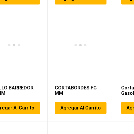
LLO BARREDOR
CORTABORDES FC-
Corta
MM
MM
Gasol
regar Al Carrito
Agregar Al Carrito
Agr