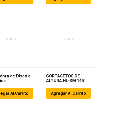
dora de Disco a
CORTASETOS DE
ina
ALTURA HL-KM 145°
egar Al Carrito
Agregar Al Carrito