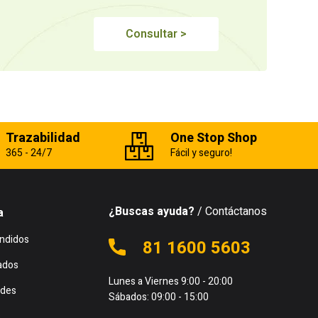
Consultar >
Trazabilidad
One Stop Shop
365 - 24/7
Fácil y seguro!
¿Buscas ayuda?
/ Contáctanos
a
ndidos
81 1600 5603
ados
Lunes a Viernes 9:00 - 20:00
des
Sábados: 09:00 - 15:00
s