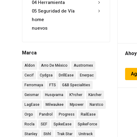
04 Herramienta
05 Seguridad de Vía
home
nuevos
Marca
Ahoy
Aldon
Arro De México
Austromex
Ag
Cecif
Cydgsa
DrillEase
Enerpac
Ferromaya
FTS
G&B Specialities
Geismar
Husqvarna
K?rcher
Kärcher
LagEase
Milwaukee
Mpower
Narstco
Orgo
Pandrol
Progress
RailEase
Rocla
SEF
SpikeEase
SpikeForce
Stanley
Stihl
Trak Star
Unitrack