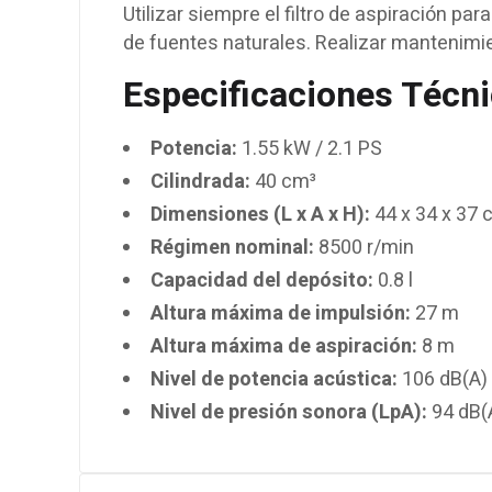
Utilizar siempre el filtro de aspiración pa
de fuentes naturales. Realizar mantenimie
Especificaciones Técni
Potencia:
1.55 kW / 2.1 PS
Cilindrada:
40 cm³
Dimensiones (L x A x H):
44 x 34 x 37 
Régimen nominal:
8500 r/min
Capacidad del depósito:
0.8 l
Altura máxima de impulsión:
27 m
Altura máxima de aspiración:
8 m
Nivel de potencia acústica:
106 dB(A)
Nivel de presión sonora (LpA):
94 dB(