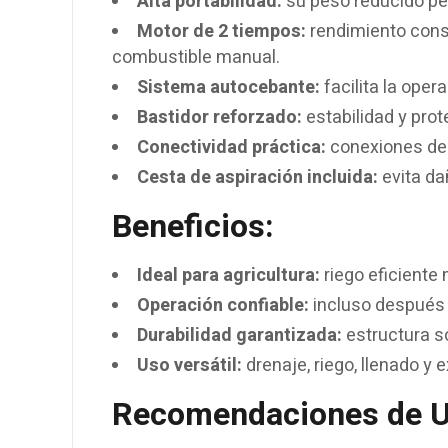
Alta portabilidad:
su peso reducido per
Motor de 2 tiempos:
rendimiento const
combustible manual.
Sistema autocebante:
facilita la oper
Bastidor reforzado:
estabilidad y pro
Conectividad práctica:
conexiones de 
Cesta de aspiración incluida:
evita da
Beneficios:
Ideal para agricultura:
riego eficiente
Operación confiable:
incluso después 
Durabilidad garantizada:
estructura só
Uso versátil:
drenaje, riego, llenado y 
Recomendaciones de U