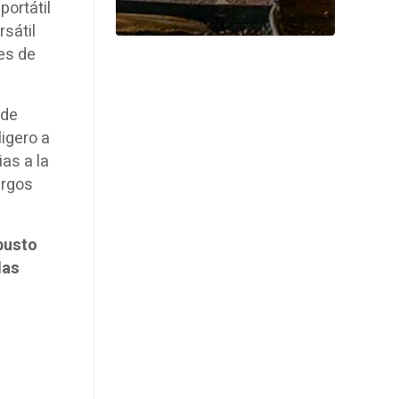
portátil
sátil
es de
 de
igero a
as a la
argos
busto
das