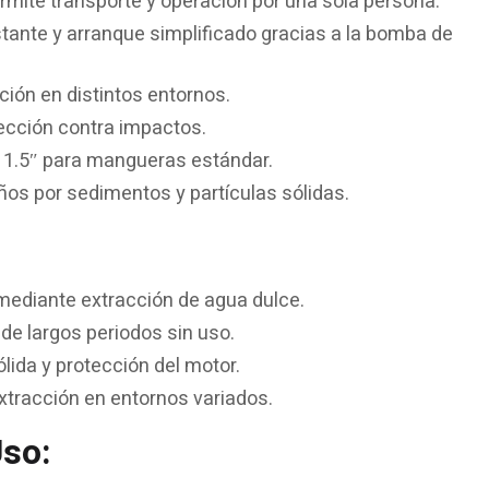
mite transporte y operación por una sola persona.
ante y arranque simplificado gracias a la bomba de
ación en distintos entornos.
tección contra impactos.
1.5″ para mangueras estándar.
ños por sedimentos y partículas sólidas.
 mediante extracción de agua dulce.
de largos periodos sin uso.
lida y protección del motor.
extracción en entornos variados.
so: