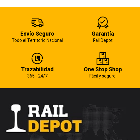
Envío Seguro
Garantía
Todo el Territorio Nacional
Rail Depot
Trazabilidad
One Stop Shop
365 - 24/7
Fácil y seguro!