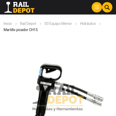
Inicio
Rail Depot
03 Equipo Menor
Hidráulico
Martillo picador CH15