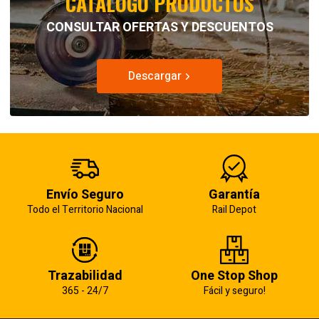
CATÁLOGO PRODUCTOS
CONSULTAR OFERTAS Y DESCUENTOS
Descargar
Envío Seguro
Garantía
Todo el Territorio Nacional
Rail Depot
Trazabilidad
One Stop Shop
365 - 24/7
Fácil y seguro!