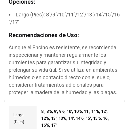
Opciones:
Largo (Pies): 8´/9´/10´/11´/12´/13´/14´/15´/16
´/17´
Recomendaciones de Uso:
Aunque el Encino es resistente, se recomienda
inspeccionar y mantener regularmente los
durmientes para garantizar su integridad y
prolongar su vida útil. Si se utiliza en ambientes
húmedos o en contacto directo con el suelo,
considerar tratamientos adicionales para
proteger la madera de la humedad y las plagas.
8', 8'6, 9', 9'6, 10', 10'6, 11', 11'6, 12',
Largo
12'6, 13', 13'6, 14', 14'6, 15', 15'6, 16',
(Pies)
16'6, 17'