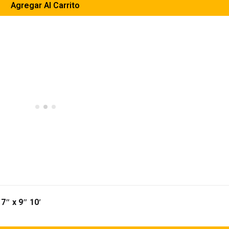
Agregar Al Carrito
7″ x 9″ 10′