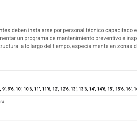
tes deben instalarse por personal técnico capacitado 
ementar un programa de mantenimiento preventivo e ins
tructural a lo largo del tiempo, especialmente en zonas d
6, 9', 9'6, 10', 10'6, 11', 11'6, 12', 12'6, 13', 13'6, 14', 14'6, 15', 15'6, 16', 1
ra