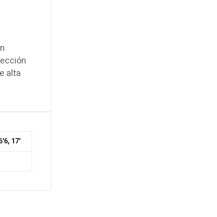
en
pección
e alta
6'6, 17'