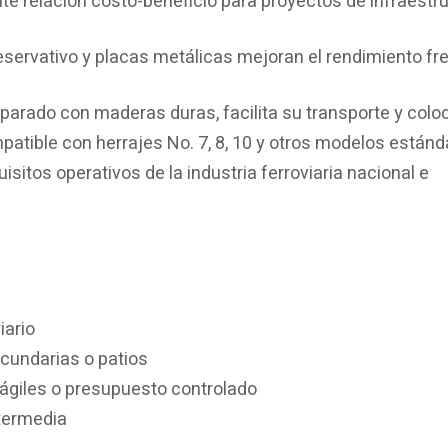
te relación costo-beneficio para proyectos de infraestr
servativo y placas metálicas mejoran el rendimiento fre
rado con maderas duras, facilita su transporte y colo
atible con herrajes No. 7, 8, 10 y otros modelos estánda
isitos operativos de la industria ferroviaria nacional e
iario
cundarias o patios
ágiles o presupuesto controlado
ntermedia