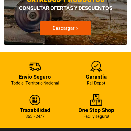
CONSULTAR OFERTAS Y DESCUENTOS
Descargar
Envío Seguro
Garantía
Todo el Territorio Nacional
Rail Depot
Trazabilidad
One Stop Shop
365 - 24/7
Fácil y seguro!