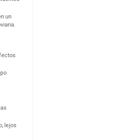
en un
viaria.
efectos
ipo
nas
, lejos