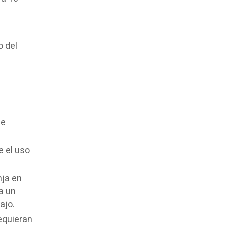
o del
ce
e el uso
nja en
a un
ajo.
equieran