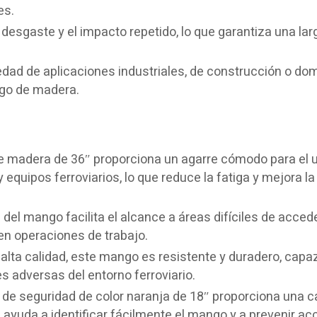
es.
l desgaste y el impacto repetido, lo que garantiza una lar
edad de aplicaciones industriales, de construcción o do
go de madera.
 madera de 36″ proporciona un agarre cómodo para el 
equipos ferroviarios, lo que reduce la fatiga y mejora la
del mango facilita el alcance a áreas difíciles de acced
en operaciones de trabajo.
lta calidad, este mango es resistente y duradero, capa
s adversas del entorno ferroviario.
 de seguridad de color naranja de 18″ proporciona una 
ue ayuda a identificar fácilmente el mango y a prevenir a