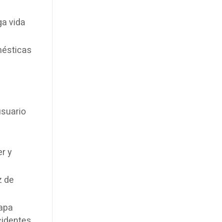
ga vida
mésticas
usuario
er y
z de
capa
ccidentes