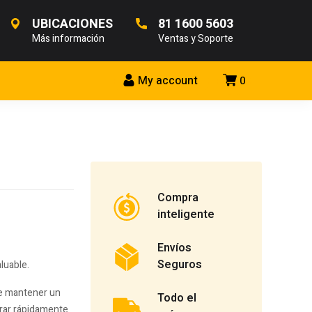
UBICACIONES
81 1600 5603
Más información
Ventas y Soporte
My account
0
Compra
inteligente
Envíos
Seguros
luable.
que mantener un
Todo el
arar rápidamente