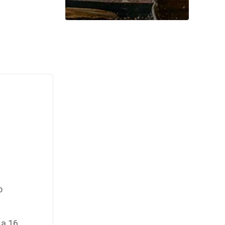
o
 a 16