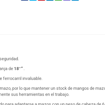
seguridad.
ranja de
18″”
.
 ferrocarril invaluable.
 el mazo, por lo que mantener un stock de mangos de maz
mente sus herramientas en el trabajo.
do para adaptarse a mazos con un peso de cabeza de 6