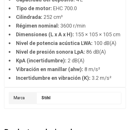
Tipo de motor:
EHC 700.0
Cilindrada:
252 cm³
Régimen nominal:
3600 r/min
Dimensiones (L x A x H):
155 × 105 × 105 cm
Nivel de potencia acústica LWA:
100 dB(A)
Nivel de presión sonora LpA:
86 dB(A)
KpA (incertidumbre):
2 dB(A)
Vibración en manillar (ahw):
8 m/s²
Incertidumbre en vibración (K):
3.2 m/s²
Marca
Stihl