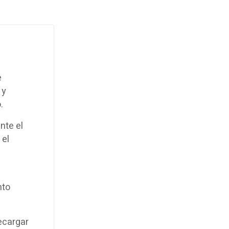
e
 y
.
nte el
 el
nto
ecargar