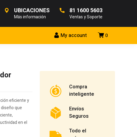
UBICACIONES
81 1600 5603
Más información
Ventas y Soporte
My account
0
ador
Compra
inteligente
ción eficiente y
u diseño que
Envíos
iciente,
Seguros
uctividad en el
Todo el