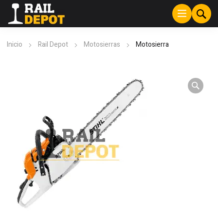
Inicio
Rail Depot
Motosierras
Motosierra