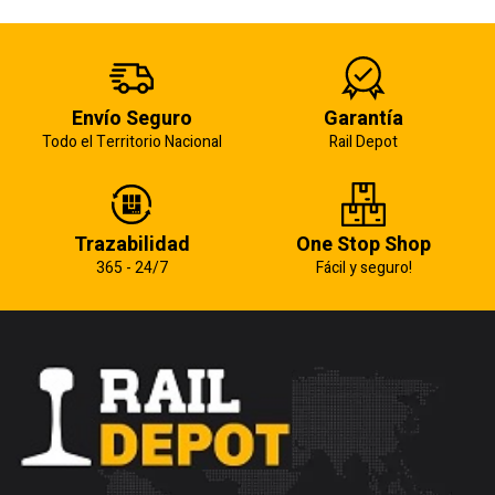
Envío Seguro
Garantía
Todo el Territorio Nacional
Rail Depot
Trazabilidad
One Stop Shop
365 - 24/7
Fácil y seguro!