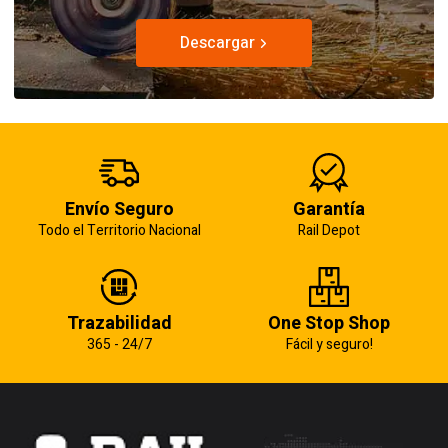
Descargar
Envío Seguro
Garantía
Todo el Territorio Nacional
Rail Depot
Trazabilidad
One Stop Shop
365 - 24/7
Fácil y seguro!