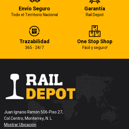
Envío Seguro
Garantía
Todo el Territorio Nacional
Rail Depot
Trazabilidad
One Stop Shop
365 - 24/7
Fácil y seguro!
Juan Ignacio Ramón 506-Piso 27,
Col.Centro; Monterrey, N. L.
Mostrar Ubicación