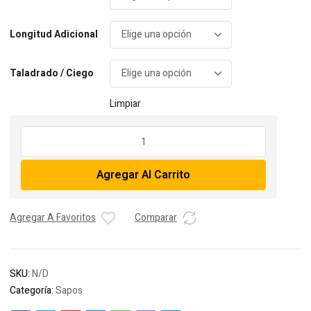
Longitud Adicional
Taladrado / Ciego
Limpiar
Sapo
RBM
15
Agregar Al Carrito
BNSF
UP
cantidad
Agregar A Favoritos
Comparar
SKU:
N/D
Categoría:
Sapos