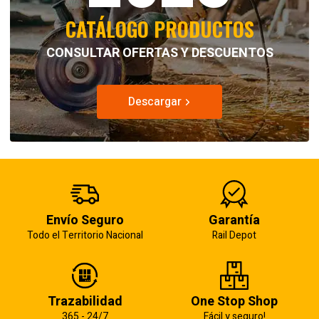
CATÁLOGO PRODUCTOS
CONSULTAR OFERTAS Y DESCUENTOS
Descargar
Envío Seguro
Garantía
Todo el Territorio Nacional
Rail Depot
Trazabilidad
One Stop Shop
365 - 24/7
Fácil y seguro!