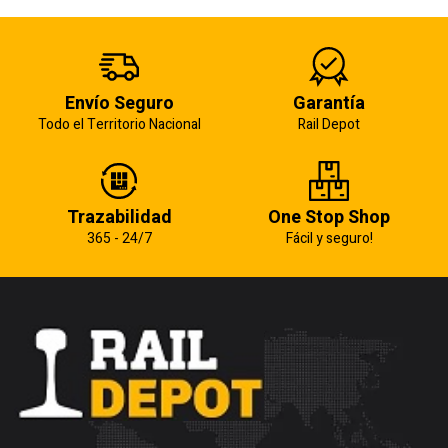
Envío Seguro
Garantía
Todo el Territorio Nacional
Rail Depot
Trazabilidad
One Stop Shop
365 - 24/7
Fácil y seguro!