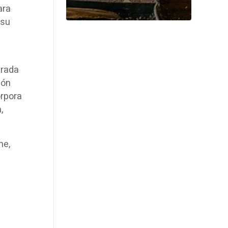
ara
 su
erada
ión
orpora
,
me,