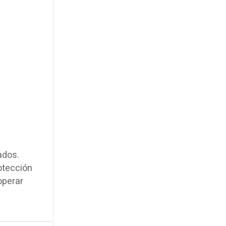
ados.
otección
operar