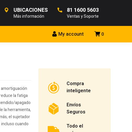
UBICACIONES
81 1600 5603
Más información
Ventas y Soporte
My account
0
Compra
n amortiguación
inteligente
reduce la fatiga
encendido/apagado
Envíos
de la herramienta,
Seguros
más, el sujetador
, incluso cuando
Todo el