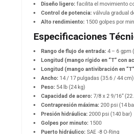
Diseño ligero:
facilita el movimiento con
Control de potencia:
válvula gradual 
Alto rendimiento:
1500 golpes por min
Especificaciones Técni
Rango de flujo de entrada:
4 – 6 gpm (
Longitud (mango rígido en “T” con ac
Longitud (mango antivibración en “T”
Ancho:
14 / 17 pulgadas (35.6 / 44 cm)
Peso:
54 lb (24 kg)
Capacidad de acero:
7/8 x 2 9/16” (22
Contrapresión máxima:
200 psi (14 ba
Presión hidráulica:
2000 psi (140 bar)
Golpes por minuto:
1500
Puerto hidráulico:
SAE -8 O-Ring