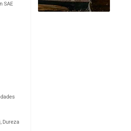
ún SAE
iedades
i, Dureza