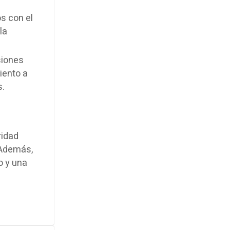
os con el
la
siones
miento a
s.
ridad
 Además,
o y una