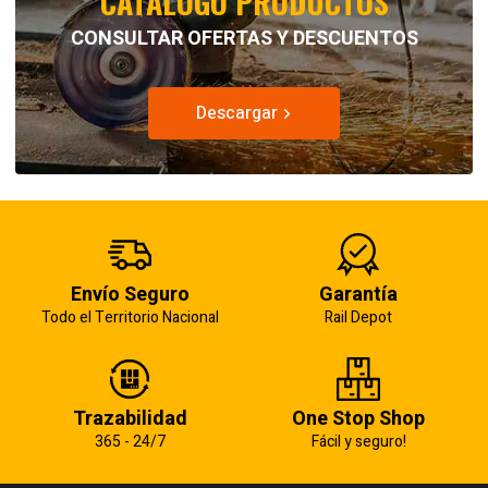
CATÁLOGO PRODUCTOS
CONSULTAR OFERTAS Y DESCUENTOS
Descargar
Envío Seguro
Garantía
Todo el Territorio Nacional
Rail Depot
Trazabilidad
One Stop Shop
365 - 24/7
Fácil y seguro!