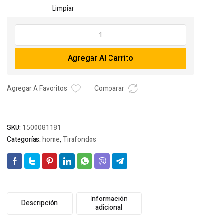
Limpiar
Tirafondo
Cabeza
Cuadrada
Agregar Al Carrito
-
6”
de
Agregar A Favoritos
Comparar
largo
-
diámetro
variable
SKU:
1500081181
cantidad
Categorías:
home
,
Tirafondos
Información
Descripción
adicional